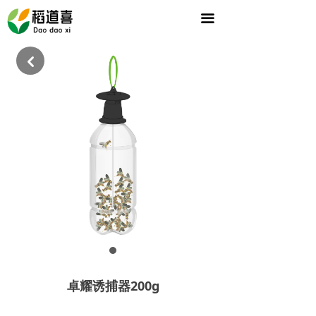
首页
끀
关于我们
낒
会议风采
产品中心
新闻中心
联系我们
卓耀诱捕器200g